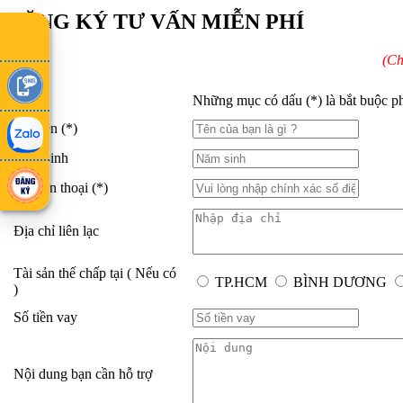
ĐĂNG KÝ TƯ VẤN MIỄN PHÍ
(Ch
Những mục có dấu (*) là bắt buộc p
Họ Tên
(*)
Năm sinh
Số điện thoại
(*)
Địa chỉ liên lạc
Tài sản thế chấp tại
( Nếu có
TP.HCM
BÌNH DƯƠNG
)
Số tiền vay
Nội dung bạn cần hỗ trợ