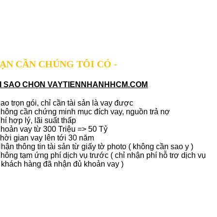
BẠN CẦN CHÚNG TÔI CÓ -
I SAO CHỌN VAYTIENNHANHHCM.COM
ao trọn gói, chỉ cần tài sản là vay được
hông cần chứng minh mục đích vay, nguồn trả nợ
hí hợp lý, lãi suất thấp
hoản vay từ 300 Triệu => 50 Tỷ
hời gian vay lên tới 30 năm
hận thông tin tài sản từ giấy tờ photo ( không cần sao y )
hông tạm ứng phí dịch vụ trước ( chỉ nhận phí hỗ trợ dịch vụ
 khách hàng đã nhận đủ khoản vay )