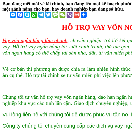
Bạn đang mệt mỏi về tài chính, bạn đang lên một kế hoạch phươ
một gánh nặng cho bạn, hay doanh nghiệp bạn đang sở hữu.
Messenger
Facebook
Skype
WhatsApp
Telegram
Twitter
Message
WeChat
Viber
Gmail
Share
HỖ TRỢ VAY VỐN N
Vay vốn ngân hàng làm nhanh
,
chuyên nghiệp, trả lời kết q
vay. Hỗ trợ vay ngân hàng lãi suất cạnh tranh, thủ tục gọn,
vốn ngân hàng có thế chấp tài sản nhà, đất, tư vấn miễn ph
Về cơ bản thì phương án được chia ra làm nhiều hình thức
án
cụ thể. Hỗ trợ tài chính sẽ tư vấn miễn phí việc lên phư
Chúng tôi tư vấn
hỗ trợ vay vốn ngân hàng
, đáo hạn ngân h
nghiệp khu vực các tỉnh lận cận. Giao dịch chuyên nghiệp, 
Vui lòng liên hệ với chúng tôi để được phục vụ tân nơi 
Công ty chúng tôi chuyên cung cấp các dịch vụ vay n