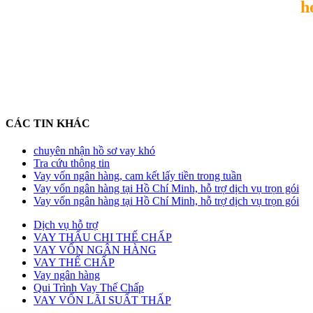
h
CÁC TIN KHÁC
chuyên nhận hồ sơ vay khó
Tra cứu thông tin
Vay vốn ngân hàng, cam kết lấy tiền trong tuần
Vay vốn ngân hàng tại Hồ Chí Minh, hỗ trợ dịch vụ trọn gói
Vay vốn ngân hàng tại Hồ Chí Minh, hỗ trợ dịch vụ trọn gói
Dịch vụ hỗ trợ
VAY THẤU CHI THẾ CHẤP
VAY VỐN NGÂN HÀNG
VAY THẾ CHẤP
Vay ngân hàng
Qui Trình Vay Thế Chấp
VAY VỐN LÃI SUẤT THẤP