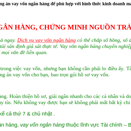
ng án vay vốn ngân hàng để phù hợp với hình thức kinh doanh mà
GÂN HÀNG, CHỨNG MINH NGUỒN TRẢ
uả ngay.
Dịch vụ vay vốn ngân hàng
có thế chấp sổ hồng, sổ 
 tài sản định giá sát thực tế. Vay vốn ngân hàng chuyên nghiê
í mọi vấn đề liên quan.
 trong việc vay vốn, nhưng bạn không cần phải lo điều ấy. 
ơng án vay vốn cho bạn, bao trọn gói hồ sơ vay vốn.
àng. Hoàn thiện hồ sơ, giải ngân nhanh cho các cá nhân và 
uy tín. Nếu không vay được bạn sẽ không phải mất bất kỳ chi 
kể cả thứ 7 & chủ nhật .
gân hàng,
vay vốn ngân hàng
thuộc lĩnh vực Tài chính – 