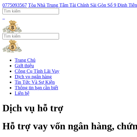
0775093567
Tòa Nhà Trung Tâm Tài Chính Sài Gòn Số 9 Đinh Ti
Trang Chủ
Giới thiệu
Công Cụ Tính Lãi Vay
Dịch vụ ngân hàng
Tin Tức Và Sự Kiện
Thông tin bạn cần biết
Liên hệ
Dịch vụ hỗ trợ
Hỗ trợ vay vốn ngân hàng, chứ