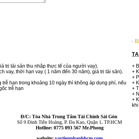
- 
TẠ
iá trị tài sản thu nhập thực tế của người vay).
+ B
vay, thời hạn vay ( 1 năm đến 30 năm), giá trị tài sản).
+ K
+ P
 trễ hạn trong khoảng 10 ngày thì không áp dụng phí, nếu
+ K
gốc trễ hạn
+ T
+ N
+ K
khi
Đ/C: Tòa Nhà Trung Tâm Tài Chính Sài Gòn
Số 9 Đinh Tiên Hoàng, P. Đa Kao, Quận 1, TP.HCM
Hotline: 0775 093 567 Mr.Phong
website:
vaytiennhanhhcm.com