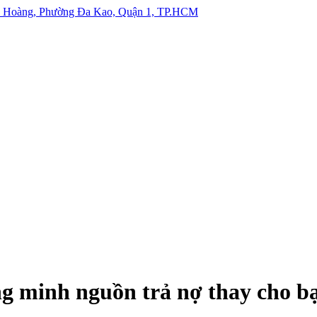
ên Hoàng, Phường Đa Kao, Quận 1, TP.HCM
ng minh nguồn trả nợ thay cho b